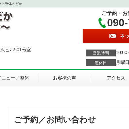
フト整体のどか
ご予約・お
090-
ネ
沢ビル501号室
10:0
営業時間
月曜
定休日
メニュー／整体
お客様の声
アクセス
ご予約／お問い合わせ