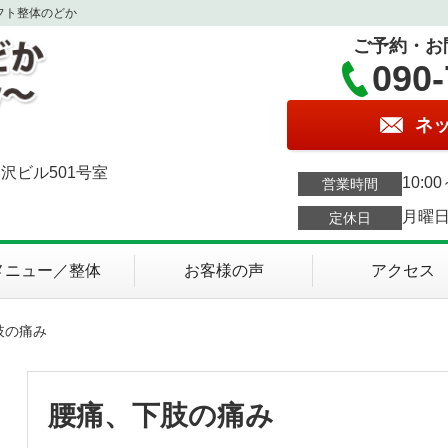
フト整体のどか
ご予約・お
090-
ネ
沢ビル501号室
10:0
営業時間
月曜
定休日
メニュー／整体
お客様の声
アクセス
肢の痛み
腰痛、下肢の痛み