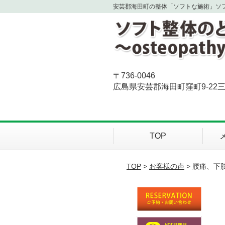
安芸郡海田町の整体「ソフトな施術」ソ
〒736-0046
広島県安芸郡海田町窪町9-22三
TOP
TOP
>
お客様の声
> 腰痛、下