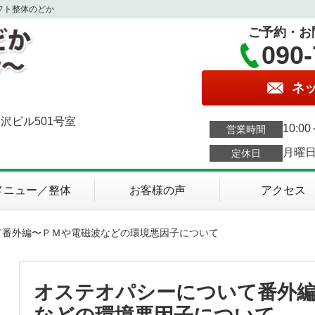
フト整体のどか
ご予約・お
090-
ネ
沢ビル501号室
10:0
営業時間
月曜
定休日
メニュー／整体
お客様の声
アクセス
て番外編〜ＰＭや電磁波などの環境悪因子について
オステオパシーについて番外編