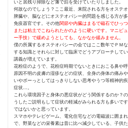
いと居残り掃除など藩で罰を受けていたりしました。
何故なのでしょう？ここ最近、来院される方をオステオ
脾臓や、脳などにオステオパシー的問題を感じる方が多
免疫器官です。その他
関節や内臓はまるで磁石でひっつ
または粘土でこねられたかのように硬いです。マニピュ
ー手技）で緩めようとしても、なかなか緩みません。
僕の所属するオステオパシーの会ではここ数年でＰＭな
する知識とそれらに対して臨床でどうアプローチしてい
講義が増えています。
花粉症のようで、花粉症時期でないときにおこる鼻や呼
原因不明の皮膚の湿疹などの症状、全身の身体の痛みや
いやボーっとしてはっきりしない思考やうつ等精神的疾
症状…。
これら環境因子と身体の悪症状がどう関係するのか？の
うしたご説明もして症状の軽減がみられる方も多いです
ではないかと思っています。
スマホやテレビゲーム、電化住宅などの電磁波に囲まれ
で、野菜などの栄養素は昔に比べ減少している、子供た