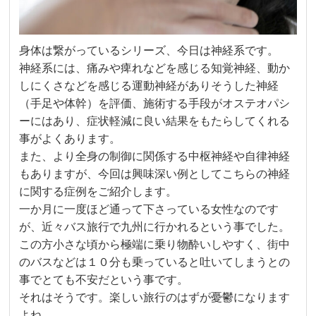
身体は繋がっているシリーズ、今日は神経系です。
神経系には、痛みや痺れなどを感じる知覚神経、動か
しにくさなどを感じる運動神経がありそうした神経
（手足や体幹）を評価、施術する手段がオステオパシ
ーにはあり、症状軽減に良い結果をもたらしてくれる
事がよくあります。
また、より全身の制御に関係する中枢神経や自律神経
もありますが、今回は興味深い例としてこちらの神経
に関する症例をご紹介します。
一か月に一度ほど通って下さっている女性なのです
が、近々バス旅行で九州に行かれるという事でした。
この方小さな頃から極端に乗り物酔いしやすく、街中
のバスなどは１０分も乗っていると吐いてしまうとの
事でとても不安だという事です。
それはそうです。楽しい旅行のはずが憂鬱になります
よね。