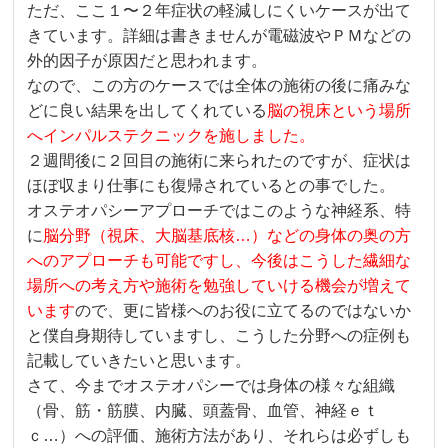
ただ、ここ１〜２年症状の軽減しにくいケースが出て
きています。詳細は書きませんが電磁波やＰＭなどの
外的因子が原因だと思われます。
なので、この方のケースでは全体の施術の後に痛みな
どに良い結果を出してくれている
脳の視床という場所
へインパルステクニックを施しました。
２週間後に２回目の施術に来られたのですが、症状は
ほぼ収まり仕事にも復帰されているとの事でした。
オステオパシーアプローチではこのような神経系、特
に
脳分野（視床、大脳基底核…）などの身体の奥の方
へのアプローチも可能ですし、今後はこうした繊細な
場所への考え方や施術を勉強していける機会が増えて
います
ので、更に皆様へのお役に立てるのではないか
と僕自身期待していますし、こうした分野への症例も
記載していきたいと思います。
さて、今までオステオパシーでは身体の様々な組織
（骨、筋・筋膜、内臓、頭蓋骨、血管、神経ｅｔ
ｃ…）への評価、施術方法があり、それらは必ずしも