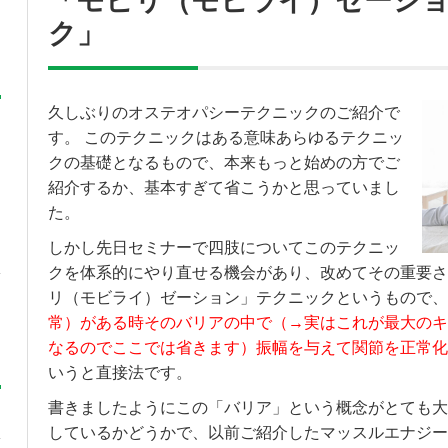
「モビリ（モビライ）ゼーシ
ク」
久しぶりのオステオパシーテクニックのご紹介で
す。 このテクニックはある意味あらゆるテクニッ
クの基礎となるもので、本来もっと始めの方でご
紹介するか、基本すぎて省こうかと思っていまし
た。
しかし先日セミナーで四肢についてこのテクニッ
クを体系的にやり直せる機会があり、改めてその重要さ
リ（モビライ）ゼーション」テクニックというもので、
常）がある時そのバリアの中で（→実はこれが最大のキ
なるのでここでは省きます）振幅を与えて関節を正常化
いうと直接法です。
書きましたようにこの「バリア」という概念がとても大
しているかどうかで、以前ご紹介したマッスルエナジー