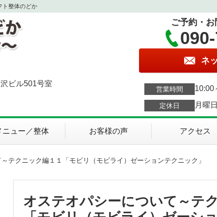
フト整体のどか
ご予約・お
090-
ネ
沢ビル501号室
10:0
営業時間
月曜
定休日
メニュー／整体
お客様の声
アクセス
て～テクニック編１１「モビリ（モビライ）ゼーションテクニック」
オステオパシーについて～テ