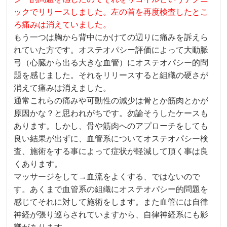
ックでリリースしました。左の首を再度検査したとこ
ろ痛みは消えていました。
もう一つは胸から背中にかけての辺りに痛みを訴えら
れていた方です。オステオパシー評価によって大動脈
弓（心臓から出る大きな血管）にオステオパシー的問
題を感じました。それをリリースすると組織の硬さが
消えて痛みは消えました。
通常これらの痛みや可動性の減少は骨とか筋肉とかが
原因かな？と思われがちです。勿論そうしたケースも
あります。しかし、骨や筋肉へのアプローチをしても
良い結果が出ずに、血管系についてオステオパシー検
査、施術をする事によって症状が軽減して頂く事は良
くあります。
マッサージをして→血流をよくする、ではないので
す。あくまで血管系の組織にオステオパシー的問題を
感じてそれに対して施術をします。また血管には自律
神経が張り巡らされていますから、自律神経系にも影