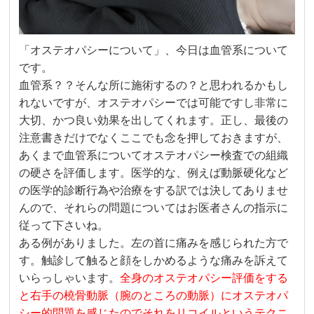
「オステオパシーについて」、今日は血管系について
です。
血管系？？そんな所に施術するの？と思われるかもし
れないですが、オステオパシーでは可能ですし非常に
大切、かつ良い効果を出してくれます。正し、最後の
注意書きだけでなくここでも念を押しておきますが、
あくまで血管系についてオステオパシー検査での組織
の硬さを評価します。医学的な、例えば動脈硬化など
の医学的診断行為や治療をする訳では決してありませ
んので、それらの問題についてはお医者さんの指示に
従って下さいね。
ある例がありました。左の首に痛みを感じられた方で
す。触診して触ると顔をしかめるような痛みを訴えて
いらっしゃいます。
全身のオステオパシー評価をする
と右手の橈骨動脈（腕のところの動脈）にオステオパ
シー的問題を感じたのでそれをリコイルというテクニ